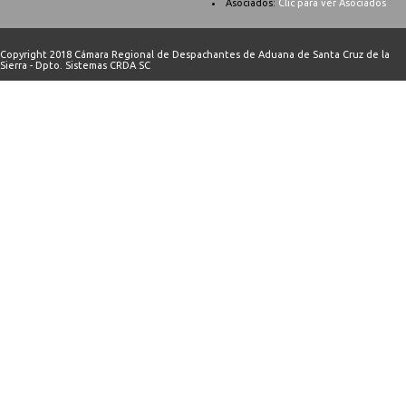
Asociados:
Clic para ver Asociados
Copyright 2018 Cámara Regional de Despachantes de Aduana de Santa Cruz de la
Sierra - Dpto. Sistemas CRDA SC