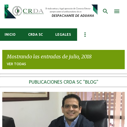
Ir al contenido principal
INICIO
CRDA SC
LEGALES
Mostrando las entradas de julio, 2018
VER TODAS
E
PUBLICACIONES CRDA SC "BLOG"
n
t
r
a
d