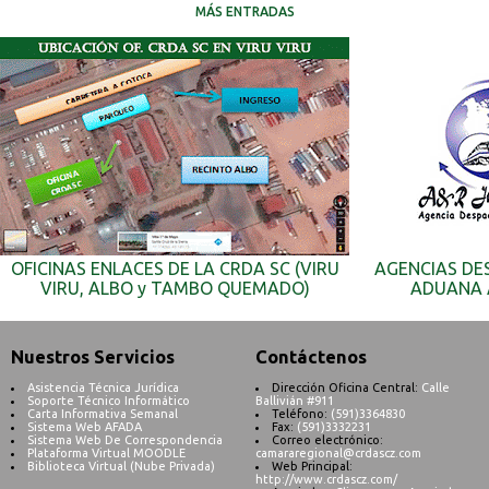
MÁS ENTRADAS
OFICINAS ENLACES DE LA CRDA SC (VIRU
AGENCIAS DE
VIRU, ALBO y TAMBO QUEMADO)
ADUANA 
Nuestros Servicios
Contáctenos
Asistencia Técnica Jurídica
Dirección Oficina Central:
Calle
Soporte Técnico Informático
Ballivián #911
Carta Informativa Semanal
Teléfono:
(591)3364830
Sistema Web AFADA
Fax:
(591)3332231
Sistema Web De Correspondencia
Correo electrónico:
Plataforma Virtual MOODLE
camararegional@crdascz.com
Biblioteca Virtual (Nube Privada)
Web Principal:
http://www.crdascz.com/