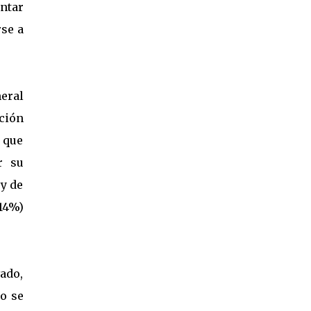
entar
rse a
eral
ción
e que
r su
 y de
(14%)
vado,
to se