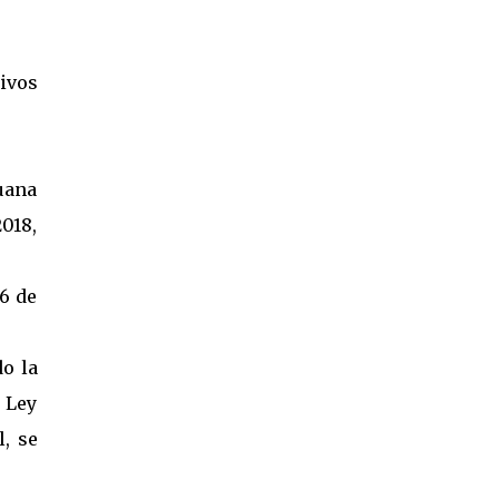
ivos
duana
018,
6 de
o la
a Ley
, se