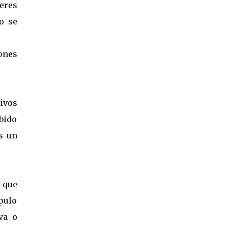
eres
o se
ones
sivos
bido
s un
r que
pulo
va o