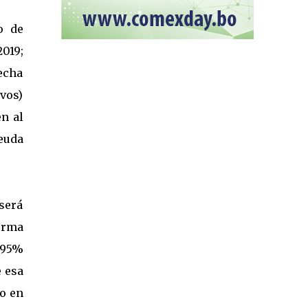
o de
2019;
echa
ivos)
n al
euda
será
forma
l 95%
e esa
do en