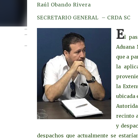
Raúl Obando Rivera
SECRETARIO GENERAL – CRDA SC
E
l pas
PUBLI
Aduana 
que a pa
la apli
provenie
la Exten
ubicada 
Autorida
recinto 
y despa
despachos que actualmente se estarían