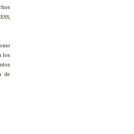
chos
ESS,
como
 los
ntos
n de