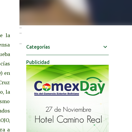
e la
ensa
Categorías
ueba
Publicidad
cías
) en
Cruz
, la
ismo
ados
OJO,
ra a