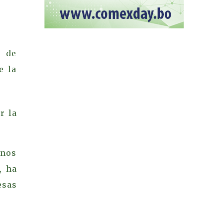
” de
e la
r la
anos
, ha
esas