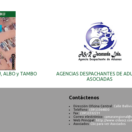
U, ALBO y TAMBO
AGENCIAS DESPACHANTES DE AD
ASOCIADAS
Contáctenos
Dirección Oficina Central:
Calle Balliv
Teléfono:
(591)3364830
Fax:
(591)3332231
Correo electrónico:
camararegional@c
Web Principal:
http://www.crdascz.co
Asociados:
Clic para ver Asociados