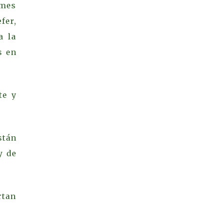
 mes
fer,
a la
s en
te y
stán
y de
rtan